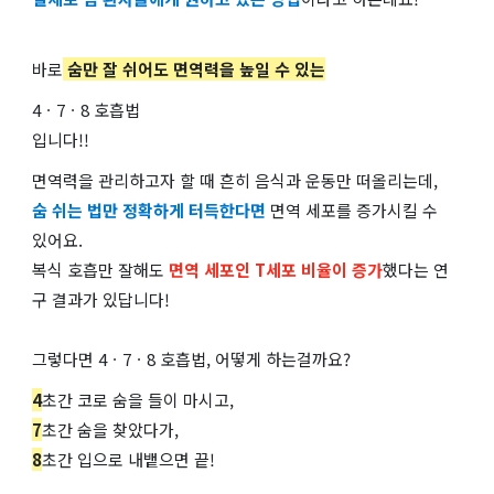
바로
숨만 잘 쉬어도 면역력을 높일 수 있는
4ㆍ7ㆍ8 호흡법
입니다!!
면역력을 관리하고자 할 때 흔히 음식과 운동만 떠올리는데,
숨 쉬는 법만 정확하게 터득한다면
면역 세포를 증가시킬 수
있어요.
복식 호흡만 잘해도
면역 세포인 T세포 비율이 증가
했다는 연
구 결과가 있답니다!
그렇다면 4ㆍ7ㆍ8 호흡법, 어떻게 하는걸까요?
4
초간 코로 숨을 들이 마시고,
7
초간 숨을 찾았다가,
8
초간 입으로 내뱉으면 끝!