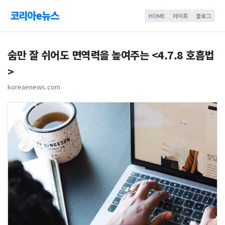
코리아e뉴스
HOME
라이프
블로그
숨만 잘 쉬어도 면역력을 높여주는 <4.7.8 호흡법
>
koreaenews.com