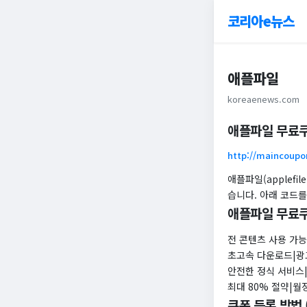
코리아e뉴스
애플파일
koreaenews.com
애플파일 무료쿠
http://maincoupo
애플파일(applef
습니다. 아래 코드를
애플파일 무료
전 콘텐츠 사용 가능
초고속 다운로드|광
안전한 정식 서비스
최대 80% 절약|월
쿠폰 등록 방법 