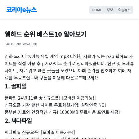
코리아e뉴스
HOME
정보
오늘뉴스
웹하드 순위 베스트10 알아보기
koreaenews.com
영화 드라마 tv예능 유틸 게임 mp3 다양한 자료가 있는 p2p 웹하드 사
이트를 직접 이용 후 p2p사이트 순위로 정리하였습니다. 신규 및 노제휴
사이트, 자료 많고 빠른 곳들을 모았으니 아래 순위를 참조하여 여러 자
료를 무료포인트와 쿠폰을 이용해 다운로드해보세요!
1. 꿀파일
꿀파일 24년 11월 ★신규오픈! [모바일 이용가능!]
신규오픈 가장 핫한 사이트 무료회원가입! 실명인증 NO!
풍부한 자료와 안정적인 신규! 10000MB 무료이용 포인트 제공!
2. 싸다파일
싸다파일 신규오픈! [모바일 이용가능!]