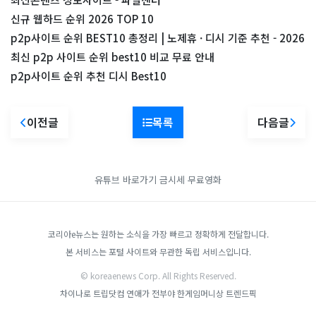
신규 웹하드 순위 2026 TOP 10
p2p사이트 순위 BEST10 총정리 | 노제휴 · 디시 기준 추천 - 2026
최신 p2p 사이트 순위 best10 비교 무료 안내
p2p사이트 순위 추천 디시 Best10
이전글
목록
다음글
유튜브 바로가기
금시세
무료영화
코리아e뉴스는 원하는 소식을 가장 빠르고 정확하게 전달합니다.
본 서비스는 포털 사이트와 무관한 독립 서비스입니다.
© koreaenews Corp. All Rights Reserved.
차이나로
트립닷컴
연애가 전부야
한게임머니상
트렌드픽