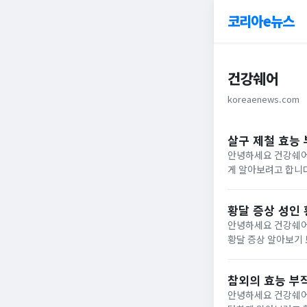
코리아e뉴스
건강쉐어
koreaenews.com
살구 제철 효능
안녕하세요 건강쉐어
게 알아보려고 합니다. 살구 효능 1) 면역력 향상베타카로틴, 리코펜, 퀘세르틴 등 다양한항산화 성분이 
살구는몸 속 나쁜 
알려져...
황달 증상 성인 
안녕하세요 건강쉐어
황달 증상 알아보기 보통 일반적으로 알려져 있는 황달은혈색소와 같이 철분을 포함하고 있는 특수단백질이 몸 속에서
분해되는 과정에서생
착색되는 것으로...
참외의 효능 부
안녕하세요 건강쉐어