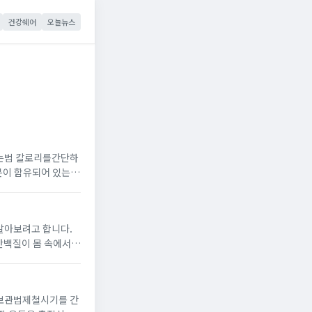
건강쉐어
오늘뉴스
먹는법 칼로리를간단하
상에 도움이 된다고
알아보려고 합니다.
나 눈 흰자에노랗게
 보관법제철시기를 간