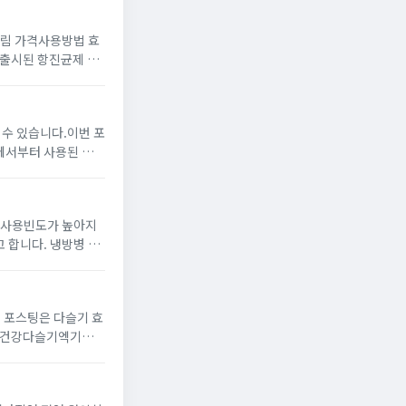
림 가격사용방법 효
하게 되는 무좀은온
 수 있습니다.이번 포
매실이 초록빛으로 익
기사용빈도가 높아지
 냉방병 증
 포스팅은 다슬기 효
의 피로해소에 도움을