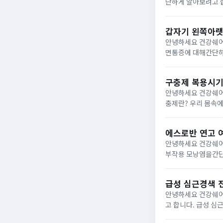
단하게 알아보려고 합니다. 참외의 효능 1) 위장 운동 촉진참외는 섬유질과 수분이 함
소화 작용에도움을 
성산소 제...
갑자기 왼쪽아랫
안녕하세요 건강쉐어
면통증에 대해간단하게 알아보려고 합니다. 갑자기 왼쪽
방광, 대장,왼쪽 신
로 갑자기...
구충제 복용시기
안녕하세요 건강쉐어
충제란? 우리 몸속에 기생충이나 회충이 있을 경우발열, 복통, 구토, 식욕부진 등과 같은증상들이 발생할 수 있는데구충
제를 복용하게 되면 우리 몸속에 
질...
에스로반 연고 
안녕하세요 건강쉐어
부작용 모낭염을간단하게 알아보려고 합니다. 에스로
로신 성분의항생제 
효력을발휘하...
급성 심근경색 
안녕하세요 건강쉐어
고 합니다. 급성 심근경색 전조증상 급성 심근경색 환자들의 대부분이 평소아무런 증상을 못 느끼다가 갑자기 발생하는
가슴통증을 경험하게 