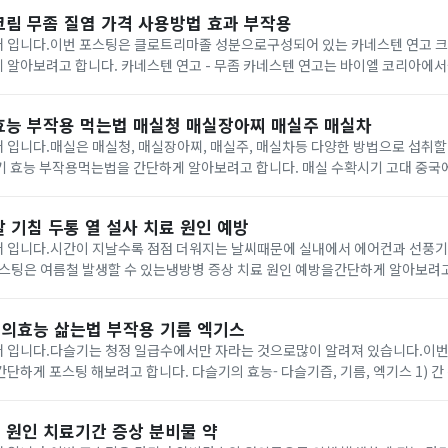
크림 무좀 질염 가격 사용방법 효과 부작용
 입니다.이번 포스팅은 클로트리마졸 성분으로구성되어 있는 카네스텐 연고 크
- 무좀 카네스텐 연고는 바이엘 코리아에서출시된 항진균제 일
 질염 등 각종 진균감염증 치료에사용되어 오고 있습니다.곰팡이균에 의해 발생
효능 부작용 먹는법 매실청 매실장아찌 매실주 매실차
입니다.매실은 매실청, 매실장아찌, 매실주, 매실차등 다양한 방법으로 섭취할
용먹는법을 간단하게 알아보려고 합니다. 매실 수확시기 고대 중국에서부터 사용된 과일
 열매로 알려져 있습니다.3월 매화 나무가 핀 후 약 90일 정도가지나게 되면 
 기침 두통 열 설사 치료 원인 예방
 입니다.시간이 지날수록 점점 더워지는 날씨때문에 실내에서 에어컨과 선풍
스팅은 여름철 발생할 수 있는냉방병 증상 치료 원인 예방을간단하게 알아보려고 합니다.
의효능 삶는법 부작용 기름 엑기스
 입니다.다슬기는 청정 일급수에서만 자라는 것으로많이 알려져 있습니다.이번
합니다. 다슬기의 효능- 다슬기즙, 기름, 엑기스 1) 간 건강다슬기엑기스는
우린 성분이풍부하게 함유되어 있다고 합니다.이 성분들은 간세포 활성화 및 간
 원인 치료기간 증상 분비물 약