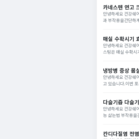
슴통증으로...
카네스텐 연고 
안녕하세요 건강쉐어
과 부작용을간단하게 알아보려고 합니다. 카네스텐 연고 
반 의약품으로무좀,
도가 높고 습환 환...
매실 수확시기 
안녕하세요 건강쉐어 
스팅은 매실 수확시기 효능 부작
인 매실은매화 나무의
어6...
냉방병 증상 몸살
안녕하세요 건강쉐어
고 있습니다.이번 포
상 몸살, 기침, 두통, 설사, 열 1) 위장 장애냉방병에 걸리게 되면 소화불량,하복부 불쾌감 등과 같은 증상이 발생하게될
수...
다슬기즙 다슬기
안녕하세요 건강쉐어
능 삶는법 부작용을간단하게 포스팅 해보려고 
필수 아미노산과 타
주어...
칸디다질염 전염