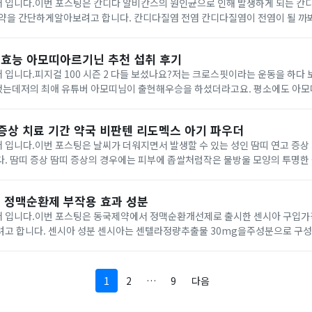
 입니다.이번 포스팅은 칸디다 알비칸스의 원인균으로 인해 발생하게 되는 칸
 합니다. 칸디다질염 전염 칸디다질염이 전염이 될 까봐 걱정을하시는 분들
하지만 다행히 칸디다질염은 다른 사람에게전염이 안된다고 알려져 있으나증상이
.
효능 아모띠아르기닌 추천 섭취 후기
 입니다.피지컬 100 시즌 2 다들 보셨나요?저는 크로스핏이라는 운동을 하다
는데저의 최애 유튜버 아모띠님이 출현해우승을 하셨더라고요. 평소에도 아모
 최근에 간편하고 맛있게아르기닌 제품을 섭취하는 것을 보게 되었어요. 그래서
가...
 증상 치료 기간 약국 비판텐 리도멕스 아기 파우더
 입니다.이번 포스팅은 날씨가 더워지면서 발생할 수 있는 성인 땀띠 연고 증상
생길 수 있으
 증상이동반될 수 있습니다. 땀띠가 발생하는 부위는 주로얼굴, 목, 겨드랑이, 
 정맥순환제 부작용 효과 성분
 입니다.이번 포스팅은 동국제약에서 정맥순환개선제로 출시한 센시아 구입가
 30mg을주성분으로 구성되어 있는데센텔라
정맥순환장애에관련된 증상 개선에 도움을주는 성분으로 알려져 있다고 합니다.
이...
1
2
…
9
다음