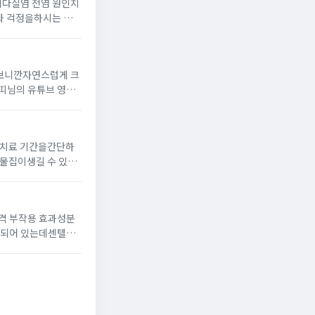
디다질염 전염 원인치
 나타난다면 치료를
 보니깐자연스럽게 크
띠님의 유튜브 영상
 어떤 제품인지 찾아
 치료 기간을간단하
가슴 쪽에 발생하며깊
격 부작용 효과성분
보통 오랫동안 서 있