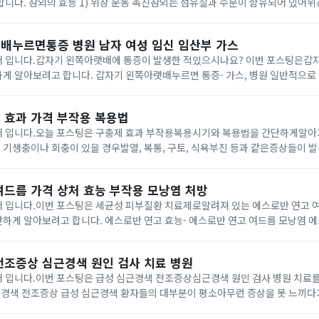
유되어 있어위장 운동을 촉진시켜
줄 수 있다고 알려져 있습니다.2) 피부노화항산화 성분들이 풍부하게 함유되어 
배누르면통증 병원 남자 여성 임신 임산부 가스
 입니다.갑자기 왼쪽아랫배에 통증이 발생한 적있으시나요? 이번 포스팅은갑
아랫배누르면 통증- 가스, 병원 일반적으로 왼쪽 하복부 쪽에는
장, 왼쪽 요관, 혈관 및 신경 등이있으며 여성분들의 경우에는 난소 및 나팔관이
 효과 가격 부작용 복용법
 입니다.오늘 포스팅은 구충제 효과 부작용복용시기와 복용법을 간단하게알아가 
있는기생충, 회충을 없애줄 수 있습니다. 구충제 효과는 어떨까 구충제를 복용하면 단백
여드름 가격 상처 효능 부작용 모낭염 처방
 입니다.이번 포스팅은 세균성 피부질환 치료제로알려져 있는 에스로반 연고 
반 연고 효능- 에스로반 연고 여드름 모낭염 에스로반 연고는 무피
연고로 알려져 있습니다. 무피로신 성분은 박테리아의 성장 및 증식에필요한 단
전조증상 심근경색 원인 검사 치료 병원
 입니다.이번 포스팅은 급성 심근경색 전조증상심근경색 원인 검사 병원 치료
된다고 합니다. 이 통증은 가슴 중앙 또는 외쪽에서 시작해목, 턱, 어깨 등으로