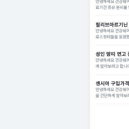
안녕하세요 건강쉐어
료기간 증상 분비물 약을 간단하게알아보려고
이 있으실 겁니다.
미루지말고빠른 시..
필리브아르기닌 
안녕하세요 건강쉐어
로스핏터들을 응원했
을 챙겨보고있었는데
보던 찰나에좋은 기회
성인 땀띠 연고
안녕하세요 건강쉐어
게 알아보려고 합니다. 땀띠 증상 땀띠 증상의 경우에는 피부에 좁쌀처럼작은 물방울 모양의 투명한 물집이
며 따가움 및 가려움
은 부...
센시아 구입가격
안녕하세요 건강쉐어
을 간단하게 알아보려고 합니다. 센시아 성분 센시아는 센텔라정량추출물
정량추출물의 경우 
거나 앉아서 작업을많